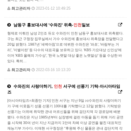
최고관리자
2023-01-12 10:49:25
남동구 홍보대사에 '수와진' 위촉-
인천
일보
형제로 이뤄진 남성 2인조 듀오 수와진이 인천 남동구 홍보대사로 위촉됐다.
구는 최근 구청장 집무실에서 가수 수와진에 홍보대사 위촉장을 전달했다고
20일 밝혔다. 1987년 '새벽아침'으로 데뷔한 수와진은 '파초', '바람부는 거
리', '이별이란' 등 다수의 대표곡을 보유하고 있다. 'KBS 가요대상 신인상'에
이어 'KBS 올해의 가수상', '한국 노랫말 대상 좋은 노랫말상' 등을 수상한 바
있다. 특히…
최고관리자
2022-03-16 10:13:20
수와진의 사랑더하기,
인천
서구에 선풍기 기탁-아시아타임
즈
[아시아타임즈=최종만 기자] 인천 서구는 지난 9일 ㈔수와진의 사랑더하기
가 구에 이웃돕기 성품 선풍기 100대를 기탁했다고 12일 밝혔다. 기탁받은
선풍기는 더위에 취약한 관내 어르신들을 위해 검단지역 각 경로당에 배분
됐다. 수와진은 지난 1985년부터 심장병에 걸린 아동을 돕기 위해 거리 공연
을 시작해 30여 년이 지난 지금까지 1만여 차례 이상 공연을 펼친 대표적인
재능기부 가수다. 이재현 서구청장은 “후원해 주신 물품은 관내 검단지역 각