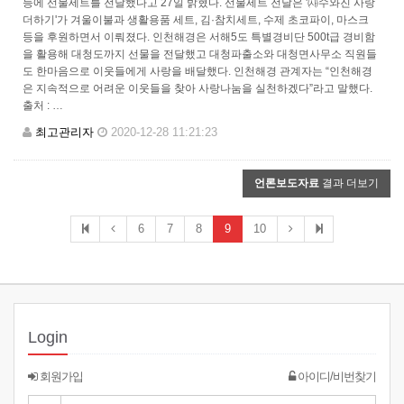
등에 선물세트를 전달했다고 27일 밝혔다. 선물세트 전달은 '㈔수와진 사랑
더하기'가 겨울이불과 생활용품 세트, 김·참치세트, 수제 초코파이, 마스크
등을 후원하면서 이뤄졌다. 인천해경은 서해5도 특별경비단 500t급 경비함
을 활용해 대청도까지 선물을 전달했고 대청파출소와 대청면사무소 직원들
도 한마음으로 이웃들에게 사랑을 배달했다. 인천해경 관계자는 “인천해경
은 지속적으로 어려운 이웃들을 찾아 사랑나눔을 실천하겠다”라고 말했다.
출처 : …
최고관리자
2020-12-28 11:21:23
언론보도자료
결과 더보기
6
7
8
9
10
Login
회원가입
아이디/비번찾기