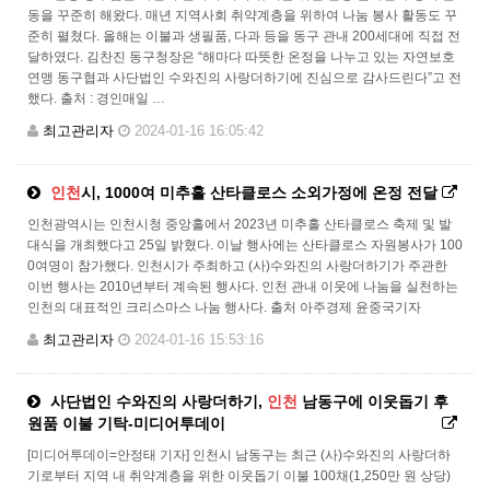
동을 꾸준히 해왔다. 매년 지역사회 취약계층을 위하여 나눔 봉사 활동도 꾸
준히 펼쳤다. 올해는 이불과 생필품, 다과 등을 동구 관내 200세대에 직접 전
달하였다. 김찬진 동구청장은 “해마다 따뜻한 온정을 나누고 있는 자연보호
연맹 동구협과 사단법인 수와진의 사랑더하기에 진심으로 감사드린다”고 전
했다. 출처 : 경인매일 …
최고관리자
2024-01-16 16:05:42
인천
시, 1000여 미추홀 산타클로스 소외가정에 온정 전달
인천광역시는 인천시청 중앙홀에서 2023년 미추홀 산타클로스 축제 및 발
대식을 개최했다고 25일 밝혔다. 이날 행사에는 산타클로스 자원봉사가 100
0여명이 참가했다. 인천시가 주최하고 (사)수와진의 사랑더하기가 주관한
이번 행사는 2010년부터 계속된 행사다. 인천 관내 이웃에 나눔을 실천하는
인천의 대표적인 크리스마스 나눔 행사다. 출처 아주경제 윤중국기자
최고관리자
2024-01-16 15:53:16
사단법인 수와진의 사랑더하기,
인천
남동구에 이웃돕기 후
원품 이불 기탁-미디어투데이
[미디어투데이=안정태 기자] 인천시 남동구는 최근 (사)수와진의 사랑더하
기로부터 지역 내 취약계층을 위한 이웃돕기 이불 100채(1,250만 원 상당)