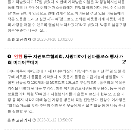
를 기탁받았다고 17일 밝혔다. 이번에 기탁받은 이불은 각 행정복지센터를
통해 지역 내 추위에 취약한 저소득층에게 전달될 예정이다. 안상수 이사장
은“최근 난방비 인상으로 인해 경제적으로 어려움을 겪고 있을 이웃들에게
작은 도움을 드리고 싶었다”라며“앞으로도 소외된 이웃들에게 따뜻한 마음
과 사랑을 더할 수 있도록 열심히 노력하겠다”라고 밝혔다. 박종효 남동구청
장은“꾸준한 나눔의 실…
최고관리자
2023-04-18 10:02:03
인천
동구 자연보호협의회, 사랑더하기 산타클로스 행사 개
최-미디어투데이
[미디어투데이=안정태 기자] (사)수와진의 사랑더하기는 지난 25일 인천 동
구에 이웃돕기 물품을 기탁했다. 이웃돕기 물품은 고급이불과 생필품이 포
함된 선물상자 120개와 쌀 50포(1포 10kg)로 구성됐으며, 동구의회 유옥분
의장을 비롯해 원태근 부의장, 최훈 복지환경도시위원회 위원장, 동구 자연
보호협의회 회원 50여명과 자원봉사자들이 홀몸 어르신과 한부모, 조손 가
정 등 복지 사각지대에 놓인 가정을 방문해 직접 전달했다. 안상수 이사장은
“크리스마스를 맞아 주변의 어려운 이웃들에게 선물 전달을 통한 나눔 봉사
를 실천할 수 있…
최고관리자
2023-01-12 10:56:07