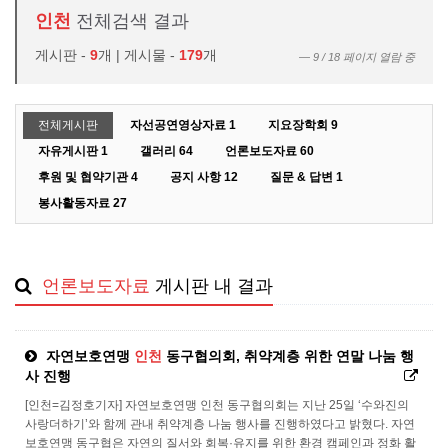
인천
전체검색 결과
게시판 -
9
개 | 게시물 -
179
개
9 / 18 페이지 열람 중
전체게시판
자선공연영상자료
1
지요장학회
9
자유게시판
1
갤러리
64
언론보도자료
60
후원 및 협약기관
4
공지 사항
12
질문 & 답변
1
봉사활동자료
27
언론보도자료
게시판 내 결과
자연보호연맹
인천
동구협의회, 취약계층 위한 연말 나눔 행
사 진행
[인천=김정호기자] 자연보호연맹 인천 동구협의회는 지난 25일 ‘수와진의
사랑더하기’와 함께 관내 취약계층 나눔 행사를 진행하였다고 밝혔다. 자연
보호연맹 동구협은 자연의 질서와 회복·유지를 위한 환경 캠페인과 정화 활