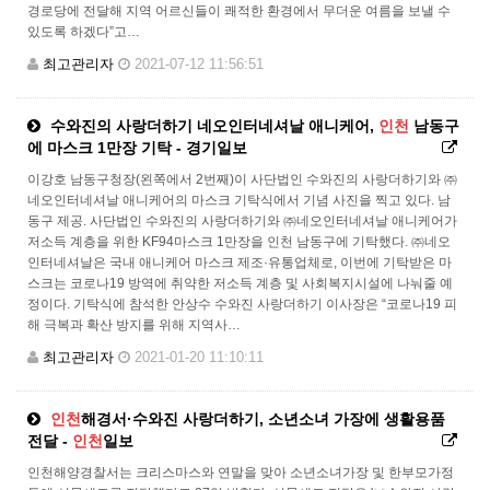
경로당에 전달해 지역 어르신들이 쾌적한 환경에서 무더운 여름을 보낼 수
있도록 하겠다”고…
최고관리자
2021-07-12 11:56:51
수와진의 사랑더하기 네오인터네셔날 애니케어,
인천
남동구
에 마스크 1만장 기탁 - 경기일보
이강호 남동구청장(왼쪽에서 2번째)이 사단법인 수와진의 사랑더하기와 ㈜
네오인터네셔날 애니케어의 마스크 기탁식에서 기념 사진을 찍고 있다. 남
동구 제공. 사단법인 수와진의 사랑더하기와 ㈜네오인터네셔날 애니케어가
저소득 계층을 위한 KF94마스크 1만장을 인천 남동구에 기탁했다. ㈜네오
인터네셔날은 국내 애니케어 마스크 제조·유통업체로, 이번에 기탁받은 마
스크는 코로나19 방역에 취약한 저소득 계층 및 사회복지시설에 나눠줄 예
정이다. 기탁식에 참석한 안상수 수와진 사랑더하기 이사장은 “코로나19 피
해 극복과 확산 방지를 위해 지역사…
최고관리자
2021-01-20 11:10:11
인천
해경서·수와진 사랑더하기, 소년소녀 가장에 생활용품
전달 -
인천
일보
인천해양경찰서는 크리스마스와 연말을 맞아 소년소녀가장 및 한부모가정