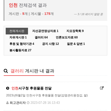
인천
전체검색 결과
게시판 -
9
개 | 게시물 -
179
개
3 / 18 페이지 열람 중
전체게시판
자선공연영상자료
1
지요장학회
9
자유게시판
1
갤러리
64
언론보도자료
60
후원 및 협약기관
4
공지 사항
12
질문 & 답변
1
봉사활동자료
27
갤러리
게시판 내 결과
인천
서구청 후원물품 전달
2023년6월2일 인천서구청 후원물품 전달(감염관리용장갑, 쌀)
최고관리자
2023-07-28 16:13:43