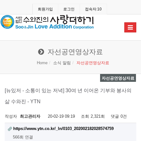
회원가입
로그인
접속자:10
Toggle
navigat
자선공연영상자료
Home
소식 알림
자선공연영상자료
자선공연영상자료
[뉴있저 - 소통이 있는 저녁] 30여 년 이어온 기부와 봉사의
삶 수와진 - YTN
작성자
최고관리자
20-02-19 09:19
조회
2,321회
댓글
0건
https://www.ytn.co.kr/_ln/0103_202002182028574759
566회 연결